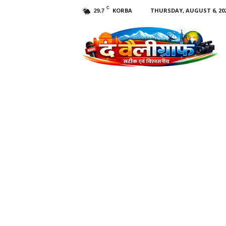
C
KORBA
THURSDAY, AUGUST 6, 20
29.7
T
h
e
V
a
l
l
e
y
g
r
a
p
h