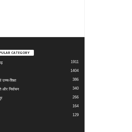
PULAR CATEGORY
1911
गढ़
1404
386
वं उच्च-शिक्षा
340
ि और निर्वाचन
266
ुर
164
129