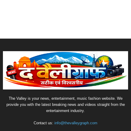
छत्तीसगढ़ जिला सहकारी केंद्रीय बैंक कर्मचारी संघ बिलासपुर के
अध्यक्ष भागवत...
August 8, 2026
NEP के विभिन्न प्रावधानों के तहत क्रेडिट, प्रमोशन एवं
मूल्यांकन प्रणाली...
August 8, 2026
5 साल के परिश्रम को मिला सम्मान, स्वामी विवेकानंद की ताम्र...
August 8, 2026
POPULAR CATEGORY
1914
छत्तीसगढ़
1405
कोरबा
386