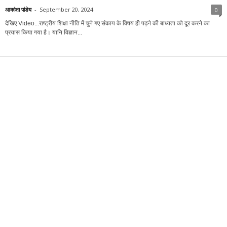
The Valley is your news, entertainment, music fashion website. We
provide you with the latest breaking news and videos straight from the
entertainment industry.
Contact us:
info@thevalleygraph.com
EVEN MORE NEWS