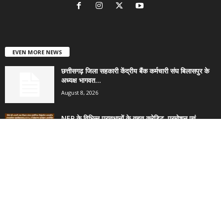
शिक्षा एवं उच्च-शिक्षा
340
राजनीति और निर्वाचन
266
बिलासपुर
164
रायपुर
129
रायगढ़
© Developed By Junaid Hassan (9407905420)