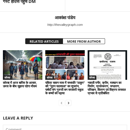
गेस्ट हाउस पहुंचे DM
आकांक्षा पांडेय
http://thevalleygraph.com
RELATED ARTICLES
MORE FROM AUTHOR
कोरबा
कोरबा
कोरबा
कोरबा में आज बारिश के आसार,
पवित्र सावन मास में सभापति “ठाकुर”
नकली पनीर, क्रीम, मक्खन का
उमस के बीच सुहाना रहेगा मौसम
की “नूतन पाठशाला” का शुभारंभ,
निर्माण, प्रसंस्करण, भण्डारण,
पार्षदों संग गुरुजी बन सरकारी स्कूल
परिवहन, वितरण एवं विक्रय तत्काल
के बच्चों को पढ़ाया
प्रभाव से प्रतिबंधित
LEAVE A REPLY