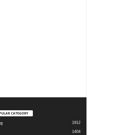
PULAR CATEGORY
1912
गढ़
1404