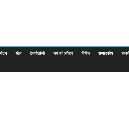
र्यटन
खेल
टेक्नोलॉजी
धर्म एवं त्यौहार
विविध
सम्पादकीय
राजन