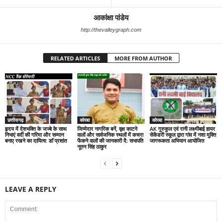
आकांक्षा पांडेय
http://thevalleygraph.com
RELATED ARTICLES
MORE FROM AUTHOR
छत्तीसगढ़
कोरबा
कोरबा
हृदय में देशभक्ति के जज्बे के साथ
जिम्मेदार नागरिक बनें, वृक्ष काटने
AK गुरुकुल एवं रानी लक्ष्मीबाई हायर
निभाएं वर्दी की गरिमा और सम्मान
वालों और सार्वजनिक स्थलों में कचरा
सेकेंडरी स्कूल द्वारा गांव में नशा मुक्ति
बनाए रखने का दायित्व: डाॅ प्रशांत
फेंकने वालों की जानकारी दें: सभापति
जागरूकता अभियान आयोजित
नूतन सिंह ठाकुर
LEAVE A REPLY