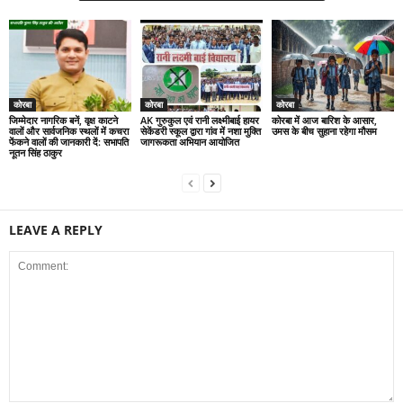
कोरबा
कोरबा
कोरबा
जिम्मेदार नागरिक बनें, वृक्ष काटने
AK गुरुकुल एवं रानी लक्ष्मीबाई हायर
कोरबा में आज बारिश के आसार,
वालों और सार्वजनिक स्थलों में कचरा
सेकेंडरी स्कूल द्वारा गांव में नशा मुक्ति
उमस के बीच सुहाना रहेगा मौसम
फेंकने वालों की जानकारी दें: सभापति
जागरूकता अभियान आयोजित
नूतन सिंह ठाकुर
LEAVE A REPLY