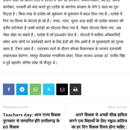
उन्हाेंने कहा कि आराेप पत्र में प्रदेश में चल रहे करप्शन, कमीशनखाेरी, घाेटाले, अवैध
काराेबार, तस्करी काे बयां करते हुए प्रदेश के कांग्रेस सरकार के पाैने 5 साल का पूरा
चिट्ठा है। किस तरह से प्रदेश काे सुशासन से कुशासन में बदल दिया गया है। प्रदेश में
नित नए किस्म के घाेटाले हाे रहे हैं। नरवा, गरवा, घुरवा अऊ बाड़ी जाे प्रदेश सरकार की
ड्रीम प्राेजेक्ट है उसमें कराेड़ाें का घाेटाला किया गया है, गाेबार घाेटाला किया गया, अब
गाेबर बाेहा गए कहते हैं। प्रदेश में लाॅ एंडआर्डर फेल है। घाेटालाें में शामिल अधिकारियाें
समेत अन्य लाेगाें पर कार्यवाही करने के लिए ईडी की टीम आती है ताे मुख्यमंत्री काे गुस्सा
आता है, टेंशन आता है। पत्रकार वार्ता के दाैरान काेरबा विधानसभा के भाजपा प्रत्याशी
लखनलाल देवांगन, रामपुर विधायक ननकीराम कंवर, जिला भाजपा अध्यक्ष डाॅ. राजीव सिंह
व पूर्व महापाैर जाेगेश लांबा भी माैजूद थे।
Previous article
Next article
Teachers day: आज राज्य शिक्षक
अपने शिक्षक से अच्छी सीख हासिल
पुरस्कार से सम्मानित होंगे छत्तीसगढ़ के
करने एक विद्यार्थी के लिए स्कूल-काॅलेज
60 शिक्षक
का हर दिन शिक्षक दिवस होना चाहिए :