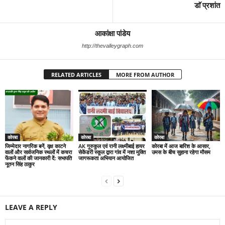
डाॅ प्रशांत
आकांक्षा पांडेय
http://thevalleygraph.com
RELATED ARTICLES
MORE FROM AUTHOR
कोरबा
कोरबा
कोरबा
जिम्मेदार नागरिक बनें, वृक्ष काटने
AK गुरुकुल एवं रानी लक्ष्मीबाई हायर
कोरबा में आज बारिश के आसार,
वालों और सार्वजनिक स्थलों में कचरा
सेकेंडरी स्कूल द्वारा गांव में नशा मुक्ति
उमस के बीच सुहाना रहेगा मौसम
फेंकने वालों की जानकारी दें: सभापति
जागरूकता अभियान आयोजित
नूतन सिंह ठाकुर
LEAVE A REPLY