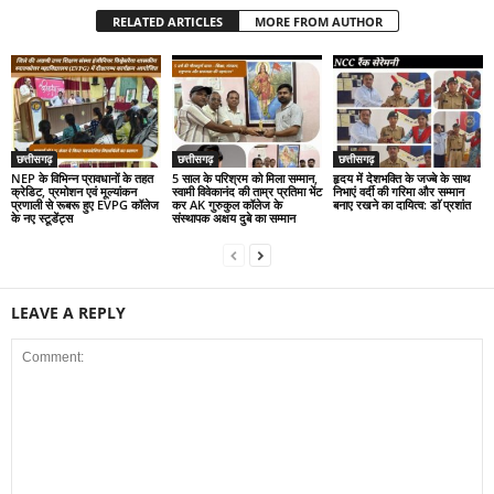
RELATED ARTICLES
MORE FROM AUTHOR
छत्तीसगढ़
छत्तीसगढ़
छत्तीसगढ़
NEP के विभिन्न प्रावधानों के तहत
5 साल के परिश्रम को मिला सम्मान,
हृदय में देशभक्ति के जज्बे के साथ
क्रेडिट, प्रमोशन एवं मूल्यांकन
स्वामी विवेकानंद की ताम्र प्रतिमा भेंट
निभाएं वर्दी की गरिमा और सम्मान
प्रणाली से रूबरू हुए EVPG कॉलेज
कर AK गुरुकुल कॉलेज के
बनाए रखने का दायित्व: डाॅ प्रशांत
के नए स्टूडेंट्स
संस्थापक अक्षय दुबे का सम्मान
LEAVE A REPLY