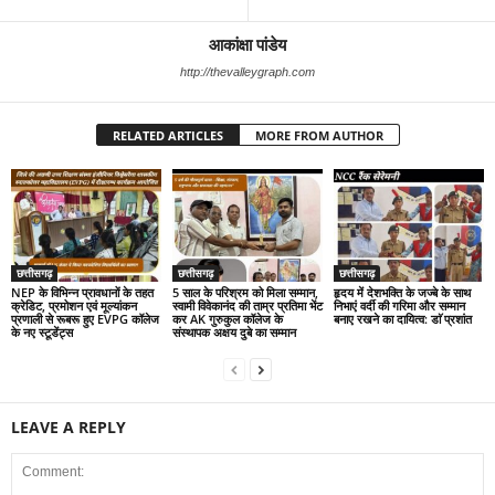
आकांक्षा पांडेय
http://thevalleygraph.com
RELATED ARTICLES
MORE FROM AUTHOR
छत्तीसगढ़
छत्तीसगढ़
छत्तीसगढ़
NEP के विभिन्न प्रावधानों के तहत
5 साल के परिश्रम को मिला सम्मान,
हृदय में देशभक्ति के जज्बे के साथ
क्रेडिट, प्रमोशन एवं मूल्यांकन
स्वामी विवेकानंद की ताम्र प्रतिमा भेंट
निभाएं वर्दी की गरिमा और सम्मान
प्रणाली से रूबरू हुए EVPG कॉलेज
कर AK गुरुकुल कॉलेज के
बनाए रखने का दायित्व: डाॅ प्रशांत
के नए स्टूडेंट्स
संस्थापक अक्षय दुबे का सम्मान
LEAVE A REPLY