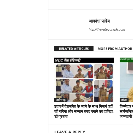
आकांक्षा पांडेय
http://thevalleygraph.com
RELATED ARTICLES
MORE FROM AUTHOR
छत्तीसगढ़
कोरबा
हृदय में देशभक्ति के जज्बे के साथ निभाएं वर्दी
जिम्मेदार 
की गरिमा और सम्मान बनाए रखने का दायित्व:
सार्वजनिक
डाॅ प्रशांत
जानकारी द
LEAVE A REPLY