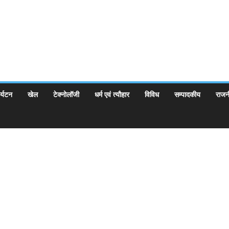
र्यटन
खेल
टेक्नोलॉजी
धर्म एवं त्यौहार
विविध
सम्पादकीय
राजन