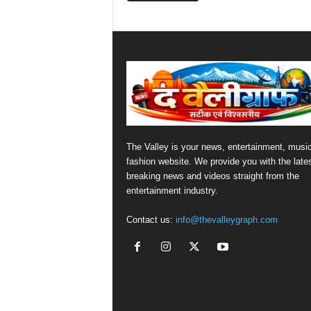
The Valley is your news, entertainment, musi
fashion website. We provide you with the late
breaking news and videos straight from the
entertainment industry.
Contact us:
info@thevalleygraph.com