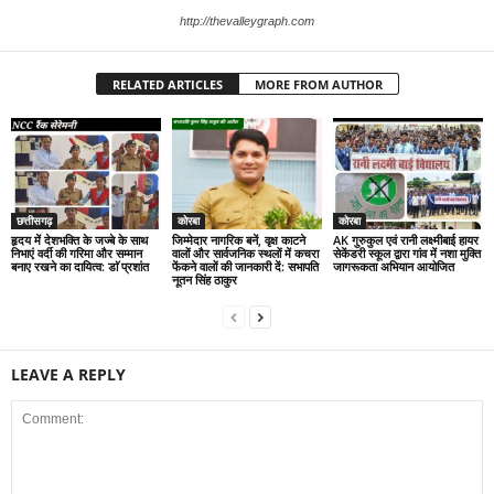
http://thevalleygraph.com
RELATED ARTICLES
MORE FROM AUTHOR
छत्तीसगढ़
कोरबा
कोरबा
हृदय में देशभक्ति के जज्बे के साथ
जिम्मेदार नागरिक बनें, वृक्ष काटने
AK गुरुकुल एवं रानी लक्ष्मीबाई हायर
निभाएं वर्दी की गरिमा और सम्मान
वालों और सार्वजनिक स्थलों में कचरा
सेकेंडरी स्कूल द्वारा गांव में नशा मुक्ति
बनाए रखने का दायित्व: डाॅ प्रशांत
फेंकने वालों की जानकारी दें: सभापति
जागरूकता अभियान आयोजित
नूतन सिंह ठाकुर
LEAVE A REPLY