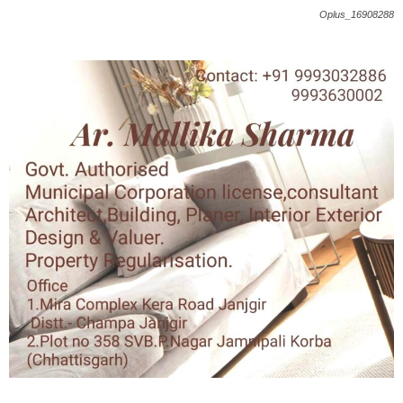
Oplus_16908288