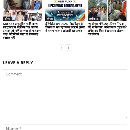
कोरबा
कोरबा
छत्तीसगढ़
Korba : अनुसूचित जाति कन्या
इंडिपेंडेंस कप-2026 : बैडमिंटन के
न्यू कोरबा हॉस्पिटल परिसर में ‘एक
छात्रावास में बदहाली देख आयोग
रोमांच के साथ एकलव्य स्पोर्ट्स एरिना
पेड़ मां के नाम’ अभियान के तहत पौधे
अध्यक्ष डॉ. वर्णिका शर्मा की फटकार,
में मनाया जाएगा आजादी का उत्सव
रोपित कर लिया देखभाल व संरक्षण
कहा- बेटियों की सेहत से खिलवाड़
का संकल्प
बर्दाश्त नहीं
LEAVE A REPLY