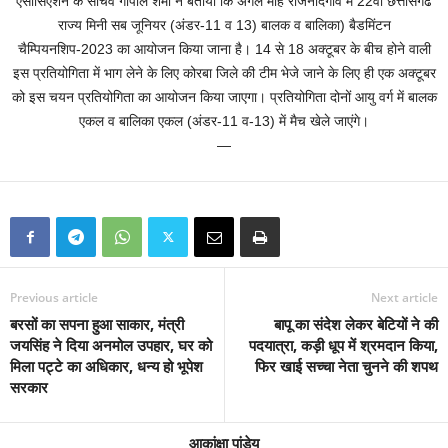
एसोसिएशन के सचिव गोपाल शर्मा ने बताया कि अगले माह राजनांदगांव में 22वीं छत्तीसगढ
राज्य मिनी सब जूनियर (अंडर-11 व 13) बालक व बालिका) बैडमिंटन
चैम्पियनशिप-2023 का आयोजन किया जाना है। 14 से 18 अक्टूबर के बीच होने वाली
इस प्रतियोगिता में भाग लेने के लिए कोरबा जिले की टीम भेजे जाने के लिए ही एक अक्टूबर
को इस चयन प्रतियोगिता का आयोजन किया जाएगा। प्रतियोगिता दोनों आयु वर्ग में बालक
एकल व बालिका एकल (अंडर-11 व-13) में मैच खेले जाएंगे।
—
Previous article
Next article
बरसों का सपना हुआ साकार, मंत्री
बापू का संदेश लेकर बेटियों ने की
जयसिंह ने दिया अनमोल उपहार, घर को
पदयात्रा, कड़ी धूप में श्रमदान किया,
मिला पट्टे का अधिकार, धन्य हो भूपेश
फिर खाई सच्चा नेता चुनने की शपथ
सरकार
आकांक्षा पांडेय