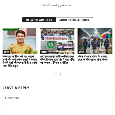
http://thevalleygraph.com
RELATED ARTICLES
MORE FROM AUTHOR
कोरबा
कोरबा
कोरबा
जिम्मेदार नागरिक बनें, वृक्ष काटने
AK गुरुकुल एवं रानी लक्ष्मीबाई हायर
कोरबा में आज बारिश के आसार,
वालों और सार्वजनिक स्थलों में कचरा
सेकेंडरी स्कूल द्वारा गांव में नशा मुक्ति
उमस के बीच सुहाना रहेगा मौसम
फेंकने वालों की जानकारी दें: सभापति
जागरूकता अभियान आयोजित
नूतन सिंह ठाकुर
LEAVE A REPLY