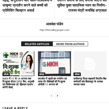
पढ़ाई, अनुशासन और खेल-गतिविधियों में
देवांगन समाज के लिए कराया जाएगा सर्व
उत्कृष्ट प्रदर्शन करने वाले बच्चों को
सुविधा युक्त सामाजिक भवन का निर्माण:-
प्रोमिसिंग चिल्ड्रन अवार्ड
राजस्व मंत्री जयसिंह अग्रवाल
आकांक्षा पांडेय
http://thevalleygraph.com
RELATED ARTICLES
MORE FROM AUTHOR
कोरबा
कोरबा
कोरबा
NKH में 11 से 14 अगस्त तक
कटघोरा में पहली बार मनोरोग एवं
छत्तीसगढ़ जिला सहकारी केंद्रीय बैंक
नि:शुल्क डेंटल OPD कैंप, अनुभवी
त्वचा रोग विशेषज्ञों की नि:शुल्क
कर्मचारी संघ बिलासपुर के अध्यक्ष
दंत चिकित्सक डॉ. द्विंकवल प्रदान
ओपीडी 11 अगस्त को
भागवत यादव
करेंगी सेवाएं
LEAVE A REPLY