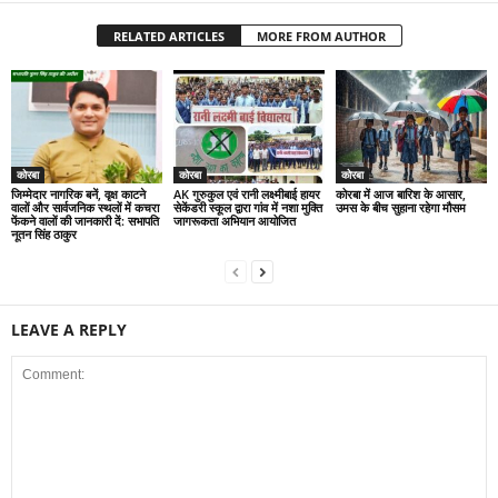
RELATED ARTICLES
MORE FROM AUTHOR
कोरबा
कोरबा
कोरबा
जिम्मेदार नागरिक बनें, वृक्ष काटने
AK गुरुकुल एवं रानी लक्ष्मीबाई हायर
कोरबा में आज बारिश के आसार,
वालों और सार्वजनिक स्थलों में कचरा
सेकेंडरी स्कूल द्वारा गांव में नशा मुक्ति
उमस के बीच सुहाना रहेगा मौसम
फेंकने वालों की जानकारी दें: सभापति
जागरूकता अभियान आयोजित
नूतन सिंह ठाकुर
LEAVE A REPLY