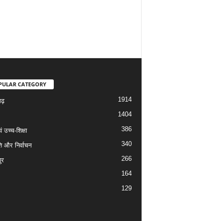
PULAR CATEGORY
1914
गढ़
1404
386
वं उच्च-शिक्षा
340
ि और निर्वाचन
266
ुर
164
129