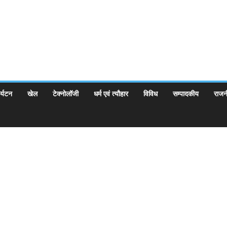
र्यटन
खेल
टेक्नोलॉजी
धर्म एवं त्यौहार
विविध
सम्पादकीय
राजन