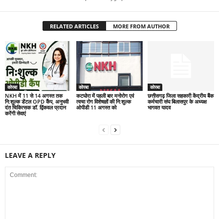
RELATED ARTICLES
MORE FROM AUTHOR
कोरबा
कोरबा
कोरबा
NKH में 11 से 14 अगस्त तक
कटघोरा में पहली बार मनोरोग एवं
छत्तीसगढ़ जिला सहकारी केंद्रीय बैंक
नि:शुल्क डेंटल OPD कैंप, अनुभवी
त्वचा रोग विशेषज्ञों की नि:शुल्क
कर्मचारी संघ बिलासपुर के अध्यक्ष
दंत चिकित्सक डॉ. द्विंकवल प्रदान
ओपीडी 11 अगस्त को
भागवत यादव
करेंगी सेवाएं
LEAVE A REPLY