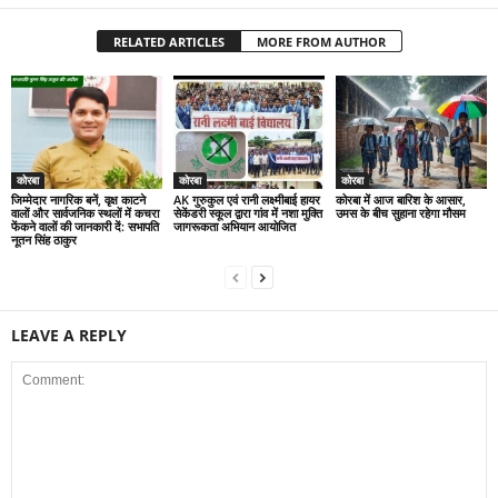
RELATED ARTICLES
MORE FROM AUTHOR
कोरबा
कोरबा
कोरबा
जिम्मेदार नागरिक बनें, वृक्ष काटने
AK गुरुकुल एवं रानी लक्ष्मीबाई हायर
कोरबा में आज बारिश के आसार,
वालों और सार्वजनिक स्थलों में कचरा
सेकेंडरी स्कूल द्वारा गांव में नशा मुक्ति
उमस के बीच सुहाना रहेगा मौसम
फेंकने वालों की जानकारी दें: सभापति
जागरूकता अभियान आयोजित
नूतन सिंह ठाकुर
LEAVE A REPLY