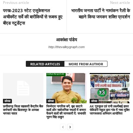
Previous article
Next article
परख-2023 स्टेट एजुकेशनल
भारतीय जनता पार्टी ने नामांकन रैली के
अचीवमेंट सर्वे की बारीकियों से रूबरू हुए
बहाने किया जमकर शक्ति प्रदर्शन
बीएड स्टूडेंट्स
आकांक्षा पांडेय
http://thevalleygraph.com
RELATED ARTICLES
MORE FROM AUTHOR
कोरबा
कोरबा
कोरबा
छत्तीसगढ़ जिला सहकारी केंद्रीय बैंक
जिम्मेदार नागरिक बनें, वृक्ष काटने
AK गुरुकुल एवं रानी लक्ष्मीबाई हायर
कर्मचारी संघ बिलासपुर के अध्यक्ष
वालों और सार्वजनिक स्थलों में कचरा
सेकेंडरी स्कूल द्वारा गांव में नशा मुक्ति
भागवत यादव
फेंकने वालों की जानकारी दें: सभापति
जागरूकता अभियान आयोजित
नूतन सिंह ठाकुर