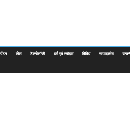
र्यटन
खेल
टेक्नोलॉजी
धर्म एवं त्यौहार
विविध
सम्पादकीय
राजन