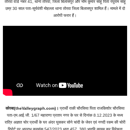
तोरवा वार्ड नंबर 41, थाना तोरवा, जिला बिलासपुर और भीम कुमार साहू पिता रघुराम साहू
उम्र 30 साल पता-सूर्यवंशी मोहल्ला थाना तोरवा जिला बिलासपुर शामिल हैं। मामले में दो
आरोपी फरार हैं।
कोरबा(theValleygraph.com)।
प्रार्थी राकी चौरसिया पिता राजकिशोर चौरसिया
पता-एम.आई.जी. 1/67 महाराणा प्रताप नगर के घर से दिनांक 8.12.2023 के मध्य
रात्रि अज्ञात चोर प्रार्थी के घर अंदर घुसकर सोने चांदी के जेवर एवं नगदी रकम की चोरी
रिपोर्ट पर अपराध क्रमांक 547/2023 धारा 457, 380 भादवि कायम कर विवेचना