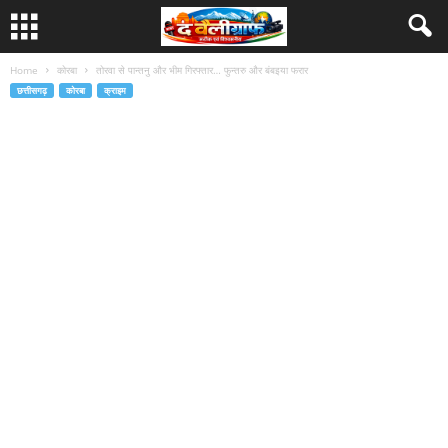
Home
कोरबा
तोरवा से पान्तनु और भीम गिरफ्तार… फुन्तरु और बंबइया फरार
छत्तीसगढ़
कोरबा
क्राइम