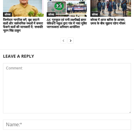
कोरबा
कोरबा
कोरबा
जिम्मेदार नागरिक बनें, वृक्ष काटने
AK गुरुकुल एवं रानी लक्ष्मीबाई हायर
कोरबा में आज बारिश के आसार,
वालों और सार्वजनिक स्थलों में कचरा
सेकेंडरी स्कूल द्वारा गांव में नशा मुक्ति
उमस के बीच सुहाना रहेगा मौसम
फेंकने वालों की जानकारी दें: सभापति
जागरूकता अभियान आयोजित
नूतन सिंह ठाकुर
LEAVE A REPLY