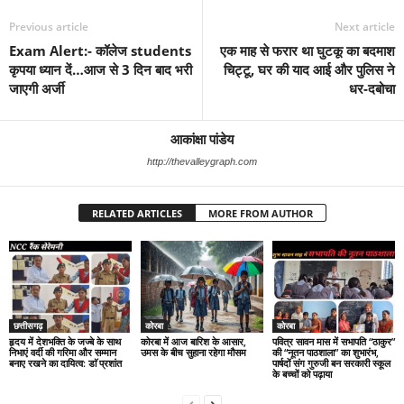
Previous article
Next article
Exam Alert:- कॉलेज students
एक माह से फरार था घुटकू का बदमाश
कृपया ध्यान दें…आज से 3 दिन बाद भरी
चिट्टू, घर की याद आई और पुलिस ने
जाएगी अर्जी
धर-दबोचा
आकांक्षा पांडेय
http://thevalleygraph.com
RELATED ARTICLES
MORE FROM AUTHOR
छत्तीसगढ़
कोरबा
कोरबा
हृदय में देशभक्ति के जज्बे के साथ
कोरबा में आज बारिश के आसार,
पवित्र सावन मास में सभापति “ठाकुर”
निभाएं वर्दी की गरिमा और सम्मान
उमस के बीच सुहाना रहेगा मौसम
की “नूतन पाठशाला” का शुभारंभ,
बनाए रखने का दायित्व: डाॅ प्रशांत
पार्षदों संग गुरुजी बन सरकारी स्कूल
के बच्चों को पढ़ाया