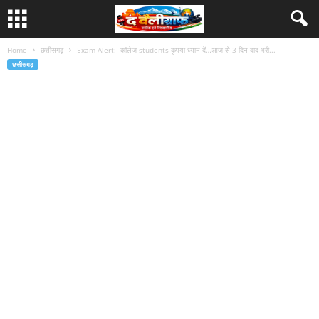
Home
छत्तीसगढ़
Exam Alert:- कॉलेज students कृपया ध्यान दें…आज से 3 दिन बाद भरी...
छत्तीसगढ़