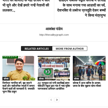
भारत की आजादी के महा उत्सव में आप
डीडीएम पब्लिक स्कूल कोरबा में उत्साह
भी सुने और देखें हमारे नन्हें नेताजी की
के साथ मनाया गया आज़ादी का पर्व,
ललकार..,
देशभक्ति से लबरेज प्रस्तुति देकर बच्चों
ने किया मंत्रमुग्ध
आकांक्षा पांडेय
http://thevalleygraph.com
RELATED ARTICLES
MORE FROM AUTHOR
कोरबा
कोरबा
कोरबा
जिम्मेदार नागरिक बनें, वृक्ष काटने
AK गुरुकुल एवं रानी लक्ष्मीबाई हायर
कोरबा में आज बारिश के आसार,
वालों और सार्वजनिक स्थलों में कचरा
सेकेंडरी स्कूल द्वारा गांव में नशा मुक्ति
उमस के बीच सुहाना रहेगा मौसम
फेंकने वालों की जानकारी दें: सभापति
जागरूकता अभियान आयोजित
नूतन सिंह ठाकुर