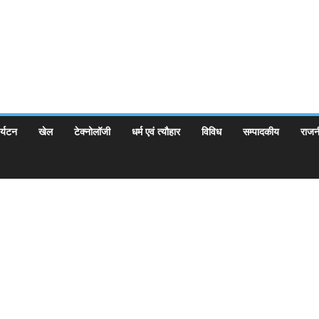
र्यटन
खेल
टेक्नोलॉजी
धर्म एवं त्यौहार
विविध
सम्पादकीय
राजन