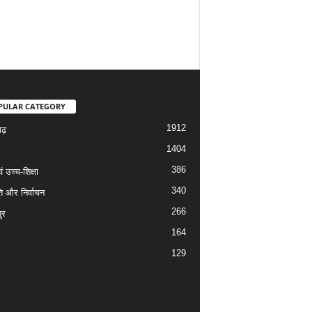
PULAR CATEGORY
1912
गढ़
1404
386
वं उच्च-शिक्षा
340
ि और निर्वाचन
266
ुर
164
129