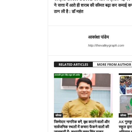
ने सत्ता में आते ही शराब की कीमत बढ़ा कर कमाई क
ठान ली है : डॉ महंत
आकांक्षा पांडेय
http://thevalleygraph.com
RELATED ARTICLES
MORE FROM AUTHOR
कोरबा
कोरबा
जिम्मेदार नागरिक बनें, वृक्ष काटने वालों और
AK गुरुकुल
सार्वजनिक स्थलों में कचरा फेंकने वालों की
स्कूल द्वा
जानकारी दें: सभापति नूतन सिंह ठाकुर
अभियान 