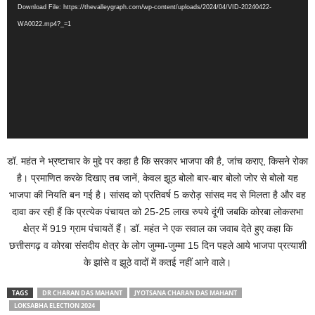
Download File: https://thevalleygraph.com/wp-content/uploads/2024/04/VID-20240422-
WA0022.mp4?_=1
डॉ. महंत ने भ्रष्टाचार के मुद्दे पर कहा है कि सरकार भाजपा की है, जांच कराए, किसने रोका
है। प्रमाणित करके दिखाए तब जानें, केवल झूठ बोलो बार-बार बोलो जोर से बोलो यह
भाजपा की नियति बन गई है। सांसद को प्रतिवर्ष 5 करोड़ सांसद मद से मिलता है और वह
दावा कर रही हैं कि प्रत्येक पंचायत को 25-25 लाख रुपये दूंगी जबकि कोरबा लोकसभा
क्षेत्र में 919 ग्राम पंचायतें हैं। डॉ. महंत ने एक सवाल का जवाब देते हुए कहा कि
छत्तीसगढ़ व कोरबा संसदीय क्षेत्र के लोग जुम्मा-जुम्मा 15 दिन पहले आये भाजपा प्रत्याशी
के झांसे व झूठे वादों में कतई नहीं आने वाले।
TAGS
DR CHARAN DAS MAHANT
JYOTSANA CHARAN DAS MAHANT
LOKSABHA ELECTION 2024