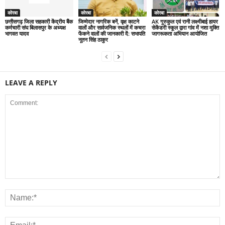
कोरबा
कोरबा
कोरबा
छत्तीसगढ़ जिला सहकारी केंद्रीय बैंक
जिम्मेदार नागरिक बनें, वृक्ष काटने
AK गुरुकुल एवं रानी लक्ष्मीबाई हायर
कर्मचारी संघ बिलासपुर के अध्यक्ष
वालों और सार्वजनिक स्थलों में कचरा
सेकेंडरी स्कूल द्वारा गांव में नशा मुक्ति
भागवत यादव
फेंकने वालों की जानकारी दें: सभापति
जागरूकता अभियान आयोजित
नूतन सिंह ठाकुर
LEAVE A REPLY