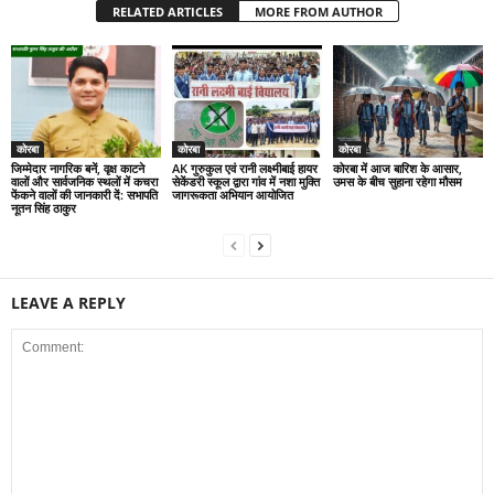
RELATED ARTICLES
MORE FROM AUTHOR
कोरबा
कोरबा
कोरबा
जिम्मेदार नागरिक बनें, वृक्ष काटने
AK गुरुकुल एवं रानी लक्ष्मीबाई हायर
कोरबा में आज बारिश के आसार,
वालों और सार्वजनिक स्थलों में कचरा
सेकेंडरी स्कूल द्वारा गांव में नशा मुक्ति
उमस के बीच सुहाना रहेगा मौसम
फेंकने वालों की जानकारी दें: सभापति
जागरूकता अभियान आयोजित
नूतन सिंह ठाकुर
LEAVE A REPLY