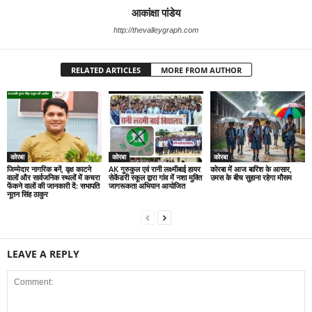
आकांक्षा पांडेय
http://thevalleygraph.com
RELATED ARTICLES
MORE FROM AUTHOR
कोरबा
कोरबा
कोरबा
जिम्मेदार नागरिक बनें, वृक्ष काटने
AK गुरुकुल एवं रानी लक्ष्मीबाई हायर
कोरबा में आज बारिश के आसार,
वालों और सार्वजनिक स्थलों में कचरा
सेकेंडरी स्कूल द्वारा गांव में नशा मुक्ति
उमस के बीच सुहाना रहेगा मौसम
फेंकने वालों की जानकारी दें: सभापति
जागरूकता अभियान आयोजित
नूतन सिंह ठाकुर
LEAVE A REPLY