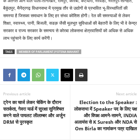
के अंतर्गत आने वाले पाली-तानाखार, रामपुर, कोरबा, कटघोरा, मरवाही, भरतपुर-सोनहत,
बैकुंठपुर, मैनेंद्रगढ़ विधानसभा में प्रमुख तौर से उद्योगों से प्रभावित भू-विस्थापितों की
समस्या है जिसका समाधान के लिए हर संभव कोशिश होगी। रेल की समस्याओं से लेकर
शिक्षा, स्वास्थ्य, पानी, बिजली, सडक़ जैसी मूलभूत सुविधाओं की बेहतरी के लिए भी वे केन्द्र
सरकार व राज्य सरकार के समन्वय से कोरबा लोकसभा क्षेत्रवासियों को अधिक से अधिक
लाभ पहुंचाने के लिए कार्य करेंगी।
TAGS
MEMBER OF PARLIAMENT JYOTSNA MAHANT
Previous article
Next article
ट्रेन का चार्ज लेकर चेकिंग के दौरान
Election to the Speaker :
सतर्कता, गेवरा यार्ड में सुरक्षा सुनिश्चित
लोकसभा में Speaker पद के लिए पक्ष
करने वाले पायलट लीलाम्बर और अर्जुन
और विपक्ष आमने-सामने, INDIA
DRM से पुरस्कृत
अलायंस से K Suresh और NDA से
Om Birla का नामांकन पत्र दाखिल