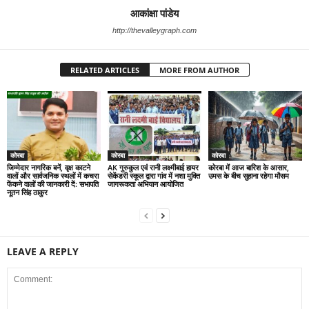
आकांक्षा पांडेय
http://thevalleygraph.com
RELATED ARTICLES
MORE FROM AUTHOR
कोरबा
कोरबा
कोरबा
जिम्मेदार नागरिक बनें, वृक्ष काटने
AK गुरुकुल एवं रानी लक्ष्मीबाई हायर
कोरबा में आज बारिश के आसार,
वालों और सार्वजनिक स्थलों में कचरा
सेकेंडरी स्कूल द्वारा गांव में नशा मुक्ति
उमस के बीच सुहाना रहेगा मौसम
फेंकने वालों की जानकारी दें: सभापति
जागरूकता अभियान आयोजित
नूतन सिंह ठाकुर
LEAVE A REPLY