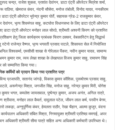
पद चन्द्र, राजेश शुक्ला, प्रशांत देवांगन, डाटा एंट्री ऑपरेटर मित्रेश शर्मा,
 चमरू राठिया, खेमराज कंवर, नंदनी सौसेरा, मनोज तंबोली, विनोद यादव, ननकीराम
ाटा एंट्री ऑपरेटर भूपेन्द्र कुमार पोर्ते, सहायक ग्रेड-2 राजकुमार कंवर,
 देवांगन, भृत्य शिवमंगल साहू, कटघोरा विधानसभा के लिए डाटा एंट्री ऑपरेटर
ए डाटा एंट्री ऑपरेटर मनोहर लाल सोरठे, श्रीमती अश्वनी किरण को प्रशस्ति
रशिक्षण हेतु जिला कार्यक्रम प्रबंधक चिराग ठक्कर, वेबकास्टिंग हेतु सिद्धार्थ
 स्टेनो राजेन्द्र वैष्णव, भृत्य भगवती प्रसाद पाटले, शिकायत सेल में नियोजित
िल विश्वकर्मा, एमसीसी शाखा से गोरेलाल पैंकरा, नवीन कुमार यादव, सामान्य
 अमन कुमार राम, व्यय लेखा शाखा के लेखापाल विजय कुमार साहू, रामायण सिंह
र को सम्मानित किया गया।
ेक कर्मियों को प्रदान किया गया प्रशस्ति पत्र
 अरविन्द प्रजापति, सतानंद जांगड़े, विकास कुमार कौशिक, पुरूषोत्तम प्रसाद साहू,
पाटले, अरूणेन्द्र मिश्रा, जगजीत सिंह, मनोज साहू, नरेन्द्र कुमार मिरी, योगेश
िमल कुमार भगत, कमलेश जायसवाल, पुष्पेन्द्र कुमार, अजय अनंत, अनिल रात्रे,
ायण श्रीवास, मनोहर लाल कैवर्त, दादूलाल पटेल, जीवन लाल कर्ष, परवीन बेगम,
रो लकड़ा, अन्नुपूर्णिमा कंवर, हेमलता राठौर, रेखा चैहान, आल्मा कुजुर, वंदना
ार्यपालन अधिकारी संबित मिश्रा, निगमायुक्त श्रीमती प्रतिष्ठा ममगाई, अपर
ाचन अधिकारी श्रीमती सीमा पात्रे सहित अन्य अधिकारी कर्मचारी उपस्थित थे।