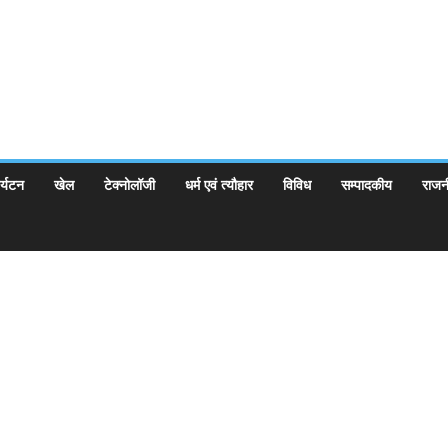
र्यटन
खेल
टेक्नोलॉजी
धर्म एवं त्यौहार
विविध
सम्पादकीय
राजन