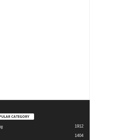
PULAR CATEGORY
1912
गढ़
1404