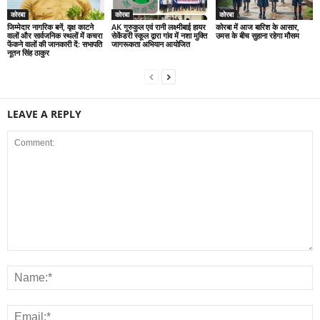
कोरबा
कोरबा
कोरबा
जिम्मेदार नागरिक बनें, वृक्ष काटने
AK गुरुकुल एवं रानी लक्ष्मीबाई हायर
कोरबा में आज बारिश के आसार,
वालों और सार्वजनिक स्थलों में कचरा
सेकेंडरी स्कूल द्वारा गांव में नशा मुक्ति
उमस के बीच सुहाना रहेगा मौसम
फेंकने वालों की जानकारी दें: सभापति
जागरूकता अभियान आयोजित
नूतन सिंह ठाकुर
LEAVE A REPLY