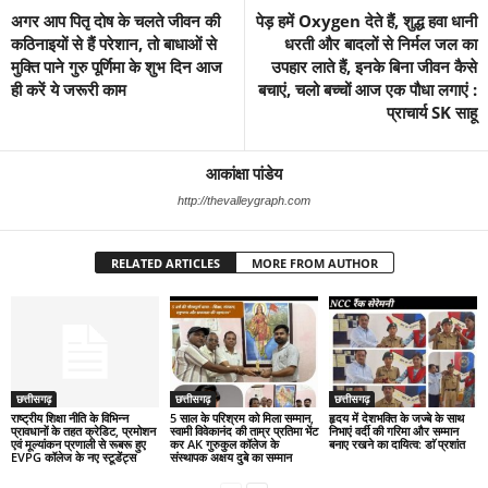
अगर आप पितृ दोष के चलते जीवन की
पेड़ हमें Oxygen देते हैं, शुद्ध हवा धानी
कठिनाइयों से हैं परेशान, तो बाधाओं से
धरती और बादलों से निर्मल जल का
मुक्ति पाने गुरु पूर्णिमा के शुभ दिन आज
उपहार लाते हैं, इनके बिना जीवन कैसे
ही करें ये जरूरी काम
बचाएं, चलो बच्चों आज एक पौधा लगाएं :
प्राचार्य SK साहू
आकांक्षा पांडेय
http://thevalleygraph.com
RELATED ARTICLES
MORE FROM AUTHOR
छत्तीसगढ़
छत्तीसगढ़
छत्तीसगढ़
राष्ट्रीय शिक्षा नीति के विभिन्न
5 साल के परिश्रम को मिला सम्मान,
हृदय में देशभक्ति के जज्बे के साथ
प्रावधानों के तहत क्रेडिट, प्रमोशन
स्वामी विवेकानंद की ताम्र प्रतिमा भेंट
निभाएं वर्दी की गरिमा और सम्मान
एवं मूल्यांकन प्रणाली से रूबरू हुए
कर AK गुरुकुल कॉलेज के
बनाए रखने का दायित्व: डाॅ प्रशांत
EVPG कॉलेज के नए स्टूडेंट्स
संस्थापक अक्षय दुबे का सम्मान