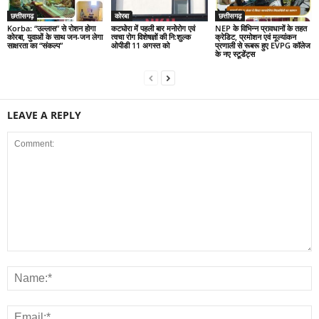
छत्तीसगढ़
कोरबा
छत्तीसगढ़
Korba: “उल्लास” से रोशन होगा
कटघोरा में पहली बार मनोरोग एवं
NEP के विभिन्न प्रावधानों के तहत
कोरबा, युवाओं के साथ जन-जन लेगा
त्वचा रोग विशेषज्ञों की नि:शुल्क
क्रेडिट, प्रमोशन एवं मूल्यांकन
साक्षरता का “संकल्प”
ओपीडी 11 अगस्त को
प्रणाली से रूबरू हुए EVPG कॉलेज
के नए स्टूडेंट्स
LEAVE A REPLY