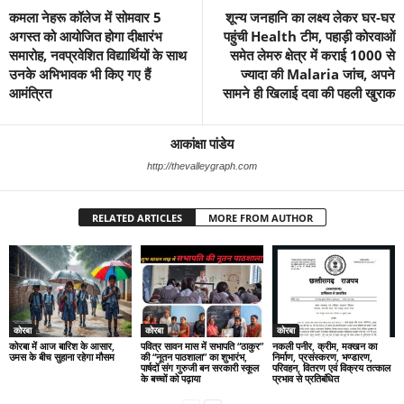
कमला नेहरू कॉलेज में सोमवार 5
शून्य जनहानि का लक्ष्य लेकर घर-घर
अगस्त को आयोजित होगा दीक्षारंभ
पहुंची Health टीम, पहाड़ी कोरवाओं
समारोह, नवप्रवेशित विद्यार्थियों के साथ
समेत लेमरु क्षेत्र में कराई 1000 से
उनके अभिभावक भी किए गए हैं
ज्यादा की Malaria जांच, अपने
आमंत्रित
सामने ही खिलाई दवा की पहली खुराक
आकांक्षा पांडेय
http://thevalleygraph.com
RELATED ARTICLES
MORE FROM AUTHOR
कोरबा
कोरबा
कोरबा
कोरबा में आज बारिश के आसार,
पवित्र सावन मास में सभापति “ठाकुर”
नकली पनीर, क्रीम, मक्खन का
उमस के बीच सुहाना रहेगा मौसम
की “नूतन पाठशाला” का शुभारंभ,
निर्माण, प्रसंस्करण, भण्डारण,
पार्षदों संग गुरुजी बन सरकारी स्कूल
परिवहन, वितरण एवं विक्रय तत्काल
के बच्चों को पढ़ाया
प्रभाव से प्रतिबंधित