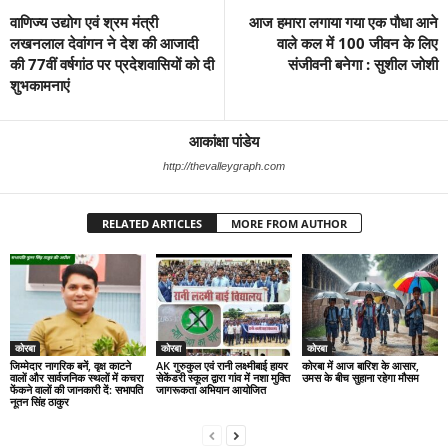
वाणिज्य उद्योग एवं श्रम मंत्री
आज हमारा लगाया गया एक पौधा आने
लखनलाल देवांगन ने देश की आजादी
वाले कल में 100 जीवन के लिए
की 77वीं वर्षगांठ पर प्रदेशवासियों को दी
संजीवनी बनेगा : सुशील जोशी
शुभकामनाएं
आकांक्षा पांडेय
http://thevalleygraph.com
RELATED ARTICLES
MORE FROM AUTHOR
कोरबा
कोरबा
कोरबा
जिम्मेदार नागरिक बनें, वृक्ष काटने
AK गुरुकुल एवं रानी लक्ष्मीबाई हायर
कोरबा में आज बारिश के आसार,
वालों और सार्वजनिक स्थलों में कचरा
सेकेंडरी स्कूल द्वारा गांव में नशा मुक्ति
उमस के बीच सुहाना रहेगा मौसम
फेंकने वालों की जानकारी दें: सभापति
जागरूकता अभियान आयोजित
नूतन सिंह ठाकुर