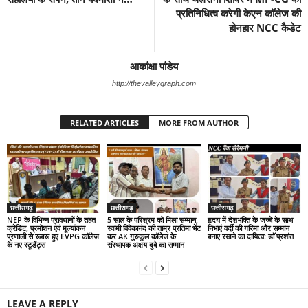
प्रतिनिधित्व करेगी केएन कॉलेज की
होनहार NCC कैडेट
आकांक्षा पांडेय
http://thevalleygraph.com
RELATED ARTICLES
MORE FROM AUTHOR
छत्तीसगढ़
छत्तीसगढ़
छत्तीसगढ़
NEP के विभिन्न प्रावधानों के तहत
5 साल के परिश्रम को मिला सम्मान,
हृदय में देशभक्ति के जज्बे के साथ
क्रेडिट, प्रमोशन एवं मूल्यांकन
स्वामी विवेकानंद की ताम्र प्रतिमा भेंट
निभाएं वर्दी की गरिमा और सम्मान
प्रणाली से रूबरू हुए EVPG कॉलेज
कर AK गुरुकुल कॉलेज के
बनाए रखने का दायित्व: डाॅ प्रशांत
के नए स्टूडेंट्स
संस्थापक अक्षय दुबे का सम्मान
LEAVE A REPLY