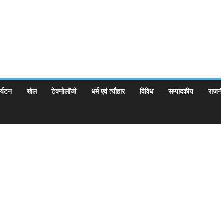
र्यटन
खेल
टेक्नोलॉजी
धर्म एवं त्यौहार
विविध
सम्पादकीय
राजन