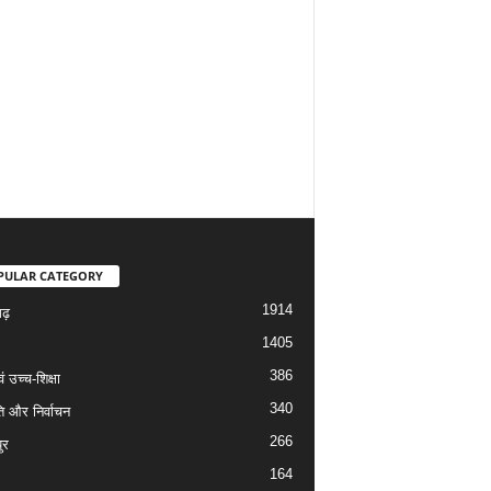
PULAR CATEGORY
1914
गढ़
1405
386
वं उच्च-शिक्षा
340
ि और निर्वाचन
266
ुर
164