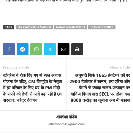
सहायक अभियंताओं की पदस्थापना में फेरबदल करते हुए उन्हें जिम्मेदारियां सौंपी गई है।
TAGS
IAS PRATISHTHA MAMGAI
NAGAR NIGAM KORBA
TRANSFER ORDER
Previous article
Next article
कांग्रेस ने रोक दिए गए थे PM आवास
अनुमति सिर्फ 1665 हेक्टेयर की पर
योजना के पहिए, CM विष्णुदेव के नेतृत्व
2900 हेक्टेयर में खनन, तय एरिया और
में हर परिवार के लिए घर के PM मोदी
पैमाने से ज्यादा खनन-उत्पादन पर
के सपने को तेजी से आगे बढ़ा रही है छग
खनिज विभाग द्वारा SECL पर ठोंका गया
सरकार: नरेंद्र देवांगन
8000 करोड़ का जुर्माना अब भी बकाया
आकांक्षा पांडेय
http://thevalleygraph.com