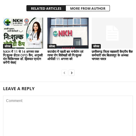
RELATED ARTICLES
MORE FROM AUTHOR
कोरबा
कोरबा
कोरबा
NKH में 11 से 14 अगस्त तक
कटघोरा में पहली बार मनोरोग एवं
छत्तीसगढ़ जिला सहकारी केंद्रीय बैंक
नि:शुल्क डेंटल OPD कैंप, अनुभवी
त्वचा रोग विशेषज्ञों की नि:शुल्क
कर्मचारी संघ बिलासपुर के अध्यक्ष
दंत चिकित्सक डॉ. द्विंकवल प्रदान
ओपीडी 11 अगस्त को
भागवत यादव
करेंगी सेवाएं
LEAVE A REPLY