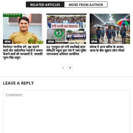
RELATED ARTICLES
MORE FROM AUTHOR
कोरबा
कोरबा
कोरबा
जिम्मेदार नागरिक बनें, वृक्ष काटने
AK गुरुकुल एवं रानी लक्ष्मीबाई हायर
कोरबा में आज बारिश के आसार,
वालों और सार्वजनिक स्थलों में कचरा
सेकेंडरी स्कूल द्वारा गांव में नशा मुक्ति
उमस के बीच सुहाना रहेगा मौसम
फेंकने वालों की जानकारी दें: सभापति
जागरूकता अभियान आयोजित
नूतन सिंह ठाकुर
LEAVE A REPLY