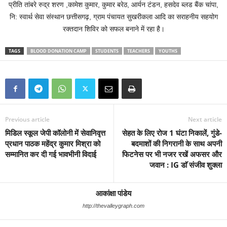
प्रीति तांबरे रुद्र शरण ,कामेश कुमार, कुमार बरेठ, आर्यन टंडन, हसदेव ब्लड बैंक चांपा,
नि: स्वार्थ सेवा संस्थान छत्तीसगढ़, ग्राम पंचायत सुखरीकला आदि का सराहनीय सहयोग
रक्तदान शिविर को सफल बनाने में रहा है।
TAGS
BLOOD DONATION CAMP
STUDENTS
TEACHERS
YOUTHS
Previous article
Next article
मिडिल स्कूल जेपी कॉलोनी में सेवानिवृत्त
सेहत के लिए रोज 1 घंटा निकालें, गुंडे-
प्रधान पाठक महेंद्र कुमार मिश्रा को
बदमाशों की निगरानी के साथ अपनी
सम्मानित कर दी गई भावभीनी विदाई
फिटनेस पर भी नजर रखें अफसर और
जवान : IG डाॅ संजीव शुक्ला
आकांक्षा पांडेय
http://thevalleygraph.com