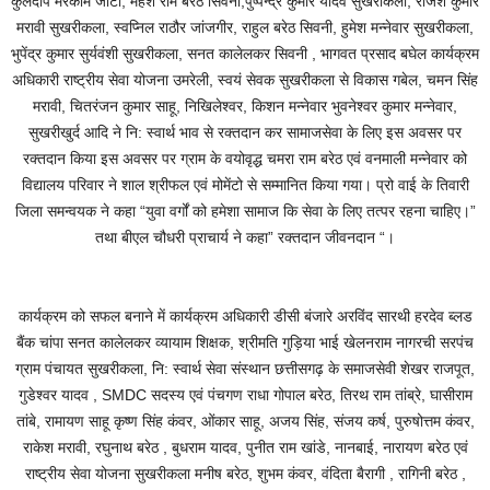
कुलदीप मरकाम जाटा, महेश राम बरेठ सिवनी,पुष्पेन्द्र कुमार यादव सुखरीकला, राजेश कुमार
मरावी सुखरीकला, स्वप्निल राठौर जांजगीर, राहुल बरेठ सिवनी, हुमेश मन्नेवार सुखरीकला,
भुपेंद्र कुमार सुर्यवंशी सुखरीकला, सनत कालेलकर सिवनी , भागवत प्रसाद बघेल कार्यक्रम
अधिकारी राष्ट्रीय सेवा योजना उमरेली, स्वयं सेवक सुखरीकला से विकास गबेल, चमन सिंह
मरावी, चितरंजन कुमार साहू, निखिलेश्वर, किशन मन्नेवार भुवनेश्वर कुमार मन्नेवार,
सुखरीखुर्द आदि ने नि: स्वार्थ भाव से रक्तदान कर सामाजसेवा के लिए इस अवसर पर
रक्तदान किया इस अवसर पर ग्राम के वयोवृद्ध चमरा राम बरेठ एवं वनमाली मन्नेवार को
विद्यालय परिवार ने शाल श्रीफल एवं मोमेंटो से सम्मानित किया गया। प्रो वाई के तिवारी
जिला समन्वयक ने कहा “युवा वर्गों को हमेशा सामाज कि सेवा के लिए तत्पर रहना चाहिए।”
तथा बीएल चौधरी प्राचार्य ने कहा” रक्तदान जीवनदान “।
कार्यक्रम को सफल बनाने में कार्यक्रम अधिकारी डीसी बंजारे अरविंद सारथी हरदेव ब्लड
बैंक चांपा सनत कालेलकर व्यायाम शिक्षक, श्रीमति गुड़िया भाई खेलनराम नागरची सरपंच
ग्राम पंचायत सुखरीकला, नि: स्वार्थ सेवा संस्थान छत्तीसगढ़ के समाजसेवी शेखर राजपूत,
गुडेश्वर यादव , SMDC सदस्य एवं पंचगण राधा गोपाल बरेठ, तिरथ राम तांब्रे, घासीराम
तांबे, रामायण साहू कृष्ण सिंह कंवर, ओंकार साहू, अजय सिंह, संजय कर्ष, पुरुषोत्तम कंवर,
राकेश मरावी, रघुनाथ बरेठ , बुधराम यादव, पुनीत राम खांडे, नानबाई, नारायण बरेठ एवं
राष्ट्रीय सेवा योजना सुखरीकला मनीष बरेठ, शुभम कंवर, वंदिता बैरागी , रागिनी बरेठ ,