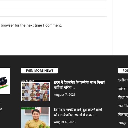
 browser for the next time I comment.
EVEN MORE NEWS
PO
छत्तीस
हृदय में देशभक्ति के जज्बे के साथ निभाएं
वर्दी की गरिमा...
कोरबा
August 7, 2026
शिक्षा ए
c
राजनीत
st
जिम्मेदार नागरिक बनें, वृक्ष काटने वालों
और सार्वजनिक स्थलों में कचरा...
बिलासप
August 6, 2026
रायपुर