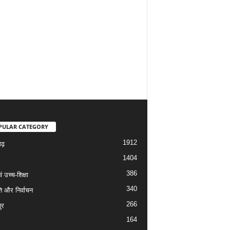
PULAR CATEGORY
1912
गढ़
1404
386
वं उच्च-शिक्षा
340
ि और निर्वाचन
266
ुर
164