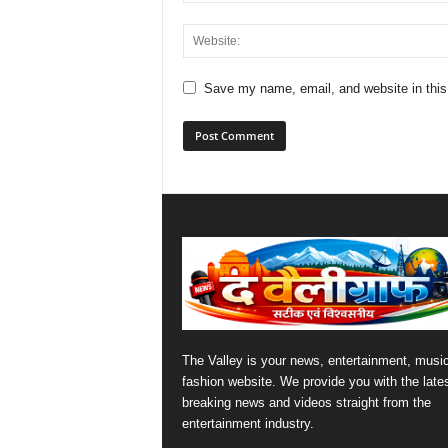
Save my name, email, and website in this
The Valley is your news, entertainment, musi
fashion website. We provide you with the late
breaking news and videos straight from the
entertainment industry.