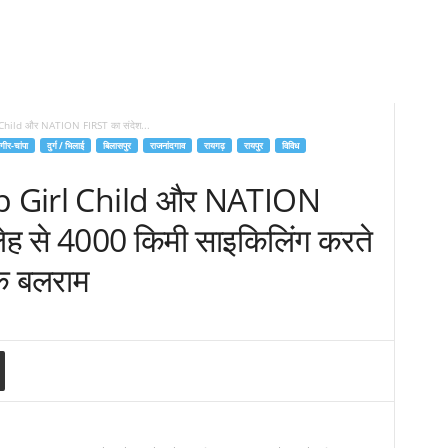
irl Child और NATION FIRST का संदेश...
गीर-चांपा
दुर्ग / भिलाई
बिलासपुर
राजनांदगाव
रायगढ़
रायपुर
विविध
 Help Girl Child और NATION
ेह से 4000 किमी साइकिलिंग करते
निक बलराम