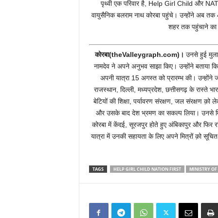
पृथ्वी एक परिवार है, Help Girl Child और NA
वायुसैनिक बलराम नाथ कोरबा पहुंचे। उन्होंने अब तक
शहर तक पहुंचाने का
कोरबा(theValleygraph.com)।
उनसे हुई मुल
नामदेव ने अपने अनुभव साझा किए। उन्होंने बताया कि स
अपनी यात्रा 15 अगस्त को प्रारम्भ की। उन्हों
राजस्थान, दिल्ली, मध्यप्रदेश, छत्तीसगढ़ के रास्ते भा
बेटियों की शिक्षा, पर्यावरण संरक्षण, जल संरक्षण क़ो ले
और उसके बाद देश भ्रमण का सकल्प लिया। उनसे मिल
कोरबा में केंदई, सूरजपुर होते हुए अंबिकापुर और फिर
यात्रा में उनकी सहायता के लिए अपने मित्रों क़ो स
TAGS
HELP GIRL CHILD NATION FIRST
MINISTRY OF