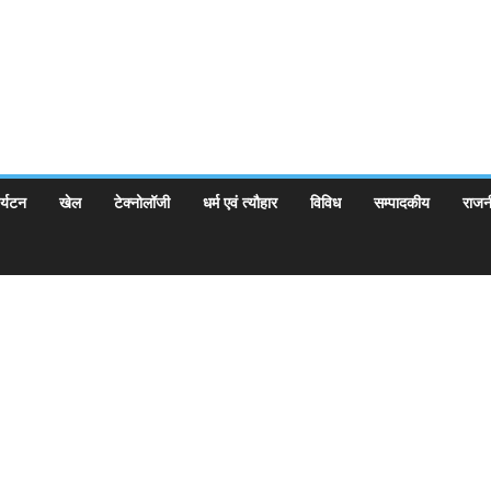
र्यटन
खेल
टेक्नोलॉजी
धर्म एवं त्यौहार
विविध
सम्पादकीय
राजन