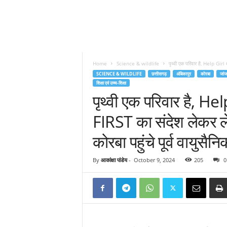
Home
Science & wildlife
पृथ्वी एक परिवार है, Help G
SCIENCE & WILDLIFE
छत्तीसगढ़
अंबिकापुर
कोरबा
जांज
शिक्षा एवं उच्च-शिक्षा
पृथ्वी एक परिवार है,
FIRST का संदेश लेकर ल
कोरबा पहुंचे पूर्व वायुसै
By
आकांक्षा पांडेय
-
October 9, 2024
205
0