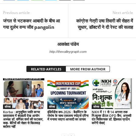
Previous article
Next article
जंगल से भटककर आबादी के बीच आ
कांग्रेस नेत्री उषा तिवारी की सेहत में
गया दुर्लभ वन्य जीव pangolin
सुधार, डॉक्टरों ने दी रेस्ट की सलाह
आकांक्षा पांडेय
http://thevalleygraph.com
RELATED ARTICLES
MORE FROM AUTHOR
कोरबा
कोरबा
कोरबा
Korba : अनुसूचित जाति कन्या
इंडिपेंडेंस कप-2026 : बैडमिंटन के
NKH में 11 से 14 अगस्त तक
छात्रावास में बदहाली देख आयोग
रोमांच के साथ एकलव्य स्पोर्ट्स एरिना
नि:शुल्क डेंटल OPD कैंप, अनुभवी
अध्यक्ष डॉ. वर्णिका शर्मा की फटकार,
में मनाया जाएगा आजादी का उत्सव
दंत चिकित्सक डॉ. द्विंकवल प्रदान
कहा- बेटियों की सेहत से खिलवाड़
करेंगी सेवाएं
बर्दाश्त नहीं