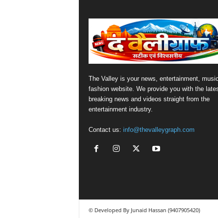
The Valley is your news, entertainment, musi
fashion website. We provide you with the late
breaking news and videos straight from the
entertainment industry.
Contact us:
info@thevalleygraph.com
© Developed By Junaid Hassan (9407905420)