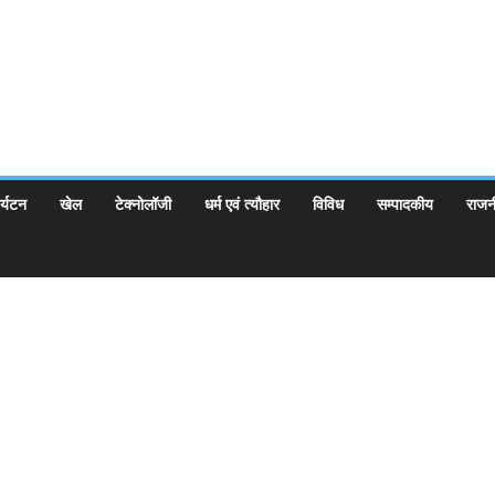
र्यटन
खेल
टेक्नोलॉजी
धर्म एवं त्यौहार
विविध
सम्पादकीय
राजन