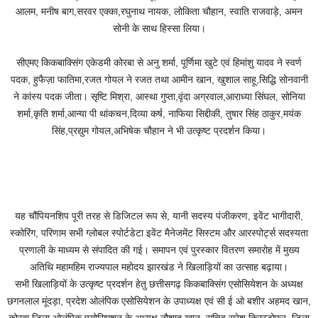
आलम, मनीष बाग,सरवर एक्का,रघुनाथ नायक, लोकिता चौहान, स्वाति राजवाड़े, अमन
सोनी के साथ हिस्सा लिया।
सीएमए किकबाक्सिंग एकेडमी कोरबा से अनु शर्मा, पूर्णिमा खुटे एवं हिमांशु यादव ने स्वर्ण
पदक, हुफैज़ा फातिमा,रजत गोयल ने रजत तथा आमीन खान, खुशाल साहू,सिद्धि सोनवानी
ने कांस्य पदक जीता। सृष्टि मिश्रा, आस्था गुप्ता,वृंदा अग्रवाल,आराध्या सिंघल, सोनिया
शर्मा,कृति शर्मा,आन्या पी थांकचन,दिव्या कर्ष, नाफिया सिद्दीकी, तुषार सिंह ठाकुर,मयंक
सिंह,प्रद्युम गोयल,अभिषेक चौहान ने भी उत्कृष्ट प्रदर्शन किया।
यह चौंपियनशिप पूरी तरह से डिजिटल रूप से, यानी सदस्य पंजीकरण, इवेंट भागीदारी,
स्कोरिंग, परिणाम सभी ग्लोबल स्पोर्टडेटा इवेंट मैनेजमेंट सिस्टम और आरस्पोर्ट्स सदस्यता
प्रणाली के माध्यम से संपादित की गई। समापन एवं पुरस्कार वितरण समारोह में मुख्य
अतिथि महामहिम राज्यपाल महोदय झारखंड ने खिलाड़ियों का उत्साह बढ़ाया।
सभी खिलाड़ियों के उत्कृष्ट प्रदर्शन हेतु छत्तीसगढ़ किकबाक्सिंग एसोसियेशन के अध्यक्ष
छगनलाल मूंदड़ा, प्रदेश ओलंपिक एसोसियेशन के उपाध्यक्ष एवं सी ई ओ बशीर अहमद खान,
कोरबा जिला ओलंपिक एसोसिएशन के अध्यक्ष नौशाद खान, सचिव सुरेश क्रिस्टोफर, जिला