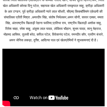
खेल अधिकारी कोरबा दिनु पटेल, सहायक खेल अधिकारी रामकृपाल साहू, क्रीड़ा अधिकारी
के आर टण्डन, पूर्व क्रीड़ा अधिकारी प्यारे लाल चौधरी, सीएमए किकबॉक्सिंग एकेडमी की
संचालिका प्रीती मिश्रा ,अमरदीप सिंह, संतोष निर्मलकर,अमन सोनी, सरवर एक्का, ममता
सिंह, अंतराष्ट्रीय खिलाड़ी रेहाना फातिमा,प्रतिभा राय, राष्ट्रीय खिलाड़ी अशोक साहू,
रितेश साहा, रमेश साहू, अंकुश लाल यादव, लोकिता चौहान, शुभम यादव, शानू मेहराज,
मोहमद आसिफ, तुलसी बरेठ, कपिल पटेल, विवेकानंद पटेल, रमनदीप कौर, प्रवीण बंजारे,
अमन जेनिस लकड़ा, दुर्गेश, आदित्या पाल एवं खेलप्रेमियों ने शुभकामनाएं दी है।