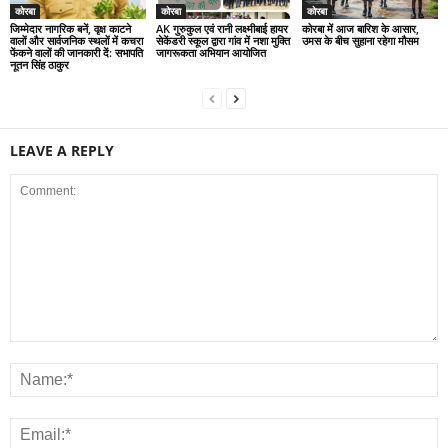
कोरबा
कोरबा
कोरबा
जिम्मेदार नागरिक बनें, वृक्ष काटने
AK गुरुकुल एवं रानी लक्ष्मीबाई हायर
कोरबा में आज बारिश के आसार,
वालों और सार्वजनिक स्थलों में कचरा
सेकेंडरी स्कूल द्वारा गांव में नशा मुक्ति
उमस के बीच सुहाना रहेगा मौसम
फेंकने वालों की जानकारी दें: सभापति
जागरूकता अभियान आयोजित
नूतन सिंह ठाकुर
LEAVE A REPLY