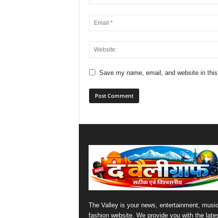
Save my name, email, and website in this
The Valley is your news, entertainment, musi
fashion website. We provide you with the late