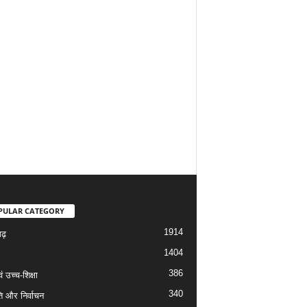
PULAR CATEGORY
1914
गढ़
1404
386
वं उच्च-शिक्षा
340
ि और निर्वाचन