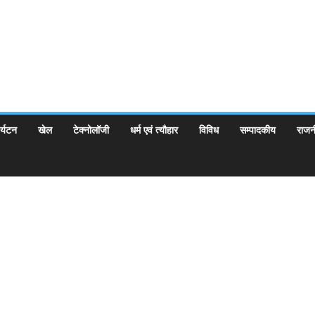
र्यटन
खेल
टेक्नोलॉजी
धर्म एवं त्यौहार
विविध
सम्पादकीय
राजन