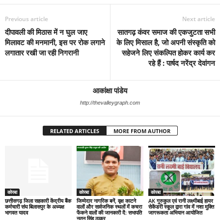
Previous article
Next article
दीपावली की मिठास में न घुल जाए
सातगढ़ कंवर समाज की एकजुटता सभी
मिलावट की मनमानी, इस पर रोक लगाने
के लिए मिसाल है, जो अपनी संस्कृति को
लगातार रखी जा रही निगरानी
सहेजने लिए संकल्पित होकर कार्य कर
रहे हैं : पार्षद नरेंद्र देवांगन
आकांक्षा पांडेय
http://thevalleygraph.com
RELATED ARTICLES
MORE FROM AUTHOR
कोरबा
कोरबा
कोरबा
छत्तीसगढ़ जिला सहकारी केंद्रीय बैंक
जिम्मेदार नागरिक बनें, वृक्ष काटने
AK गुरुकुल एवं रानी लक्ष्मीबाई हायर
कर्मचारी संघ बिलासपुर के अध्यक्ष
वालों और सार्वजनिक स्थलों में कचरा
सेकेंडरी स्कूल द्वारा गांव में नशा मुक्ति
भागवत यादव
फेंकने वालों की जानकारी दें: सभापति
जागरूकता अभियान आयोजित
नूतन सिंह ठाकुर