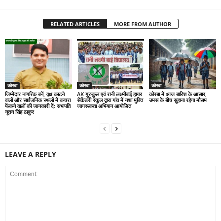
RELATED ARTICLES
MORE FROM AUTHOR
कोरबा
कोरबा
कोरबा
जिम्मेदार नागरिक बनें, वृक्ष काटने
AK गुरुकुल एवं रानी लक्ष्मीबाई हायर
कोरबा में आज बारिश के आसार,
वालों और सार्वजनिक स्थलों में कचरा
सेकेंडरी स्कूल द्वारा गांव में नशा मुक्ति
उमस के बीच सुहाना रहेगा मौसम
फेंकने वालों की जानकारी दें: सभापति
जागरूकता अभियान आयोजित
नूतन सिंह ठाकुर
LEAVE A REPLY