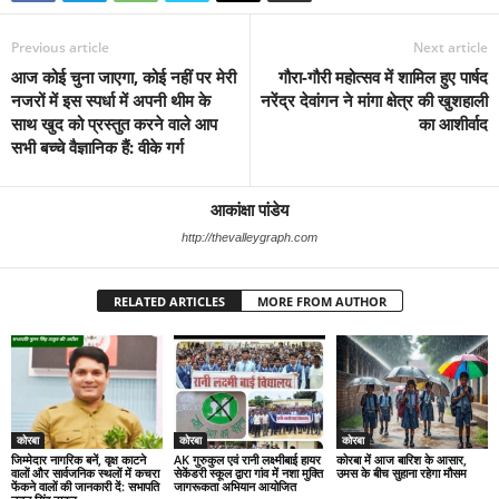
Previous article
Next article
आज कोई चुना जाएगा, कोई नहीं पर मेरी
गौरा-गौरी महोत्सव में शामिल हुए पार्षद
नजरों में इस स्पर्धा में अपनी थीम के
नरेंद्र देवांगन ने मांगा क्षेत्र की खुशहाली
साथ खुद को प्रस्तुत करने वाले आप
का आशीर्वाद
सभी बच्चे वैज्ञानिक हैं: वीके गर्ग
आकांक्षा पांडेय
http://thevalleygraph.com
RELATED ARTICLES
MORE FROM AUTHOR
कोरबा
कोरबा
कोरबा
जिम्मेदार नागरिक बनें, वृक्ष काटने
AK गुरुकुल एवं रानी लक्ष्मीबाई हायर
कोरबा में आज बारिश के आसार,
वालों और सार्वजनिक स्थलों में कचरा
सेकेंडरी स्कूल द्वारा गांव में नशा मुक्ति
उमस के बीच सुहाना रहेगा मौसम
फेंकने वालों की जानकारी दें: सभापति
जागरूकता अभियान आयोजित