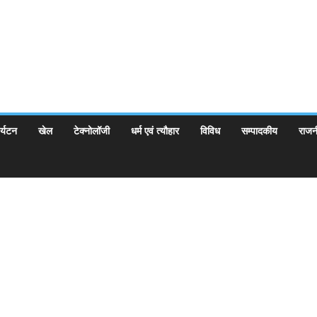
र्यटन
खेल
टेक्नोलॉजी
धर्म एवं त्यौहार
विविध
सम्पादकीय
राजन