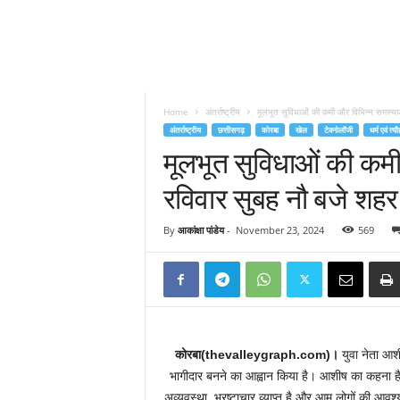
Home
अंतर्राष्ट्रीय
मूलभूत सुविधाओं की कमी और विभिन्न समस्याओ
अंतर्राष्ट्रीय
छत्तीसगढ़
कोरबा
खेल
टेक्नोलॉजी
धर्म एवं त्यौ
मूलभूत सुविधाओं की कम
रविवार सुबह नौ बजे शहर 
By
आकांक्षा पांडेय
-
November 23, 2024
569
कोरबा(thevalleygraph.com)।
युवा नेता आशीष
भागीदार बनने का आह्वान किया है। आशीष का कहना है
अव्यवस्था, भ्रष्टाचार व्याप्त है और आम लोगों की आवश