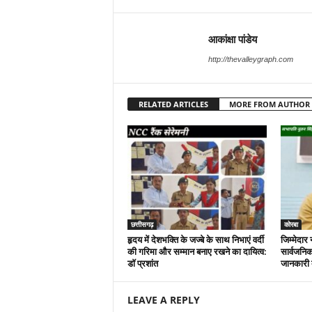
आकांक्षा पांडेय
http://thevalleygraph.com
RELATED ARTICLES
MORE FROM AUTHOR
छत्तीसगढ़
कोरबा
हृदय में देशभक्ति के जज्बे के साथ निभाएं वर्दी
जिम्मेदार 
की गरिमा और सम्मान बनाए रखने का दायित्व:
सार्वजनिक
डाॅ प्रशांत
जानकारी द
LEAVE A REPLY