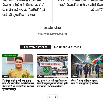
राजस्व मंत्री जयसिंह पर जताया
खेतों के सीने में पड़ी दरारों ने बादलों को
विश्वास, कांग्रेस के विकास कार्यों से
ताकते किसानों के माथे पर खींची चिंता
प्रभावित वार्ड 15 के निवासियों ने ली
की लकीरें
पार्टी की प्राथमिक सदस्यता
आकांक्षा पांडेय
http://thevalleygraph.com
RELATED ARTICLES
MORE FROM AUTHOR
कोरबा
कोरबा
कोरबा
जिम्मेदार नागरिक बनें, वृक्ष काटने
AK गुरुकुल एवं रानी लक्ष्मीबाई हायर
कोरबा में आज बारिश के आसार,
वालों और सार्वजनिक स्थलों में कचरा
सेकेंडरी स्कूल द्वारा गांव में नशा मुक्ति
उमस के बीच सुहाना रहेगा मौसम
फेंकने वालों की जानकारी दें: सभापति
जागरूकता अभियान आयोजित
नूतन सिंह ठाकुर