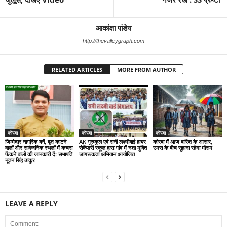
आकांक्षा पांडेय
http://thevalleygraph.com
RELATED ARTICLES
MORE FROM AUTHOR
कोरबा
कोरबा
कोरबा
जिम्मेदार नागरिक बनें, वृक्ष काटने
AK गुरुकुल एवं रानी लक्ष्मीबाई हायर
कोरबा में आज बारिश के आसार,
वालों और सार्वजनिक स्थलों में कचरा
सेकेंडरी स्कूल द्वारा गांव में नशा मुक्ति
उमस के बीच सुहाना रहेगा मौसम
फेंकने वालों की जानकारी दें: सभापति
जागरूकता अभियान आयोजित
नूतन सिंह ठाकुर
LEAVE A REPLY