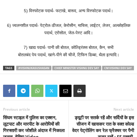
5) विस्फोटक पदार्थ- फटाखे, बारूद, अन्य विस्फोटक पदार्थ।
6) ज्वलनशील पदार्थ- पेट्रोल-डीजल, केरोसीन, माचिस, लाईटर, लेजर, अल्कोहलिक
पदार्थ, एरोसोल, जेल-पेस्ट आदि।
7) खाद्य पदार्थ- पानी की बोतल, कोल्ड्रिंक्स बोतल, कैन, सभी
बोतलबंद पेय पदार्थ, खाने-पीने की चीजें, टिफिन डिब्बा, थैला इत्यादि।
TAGS
#VISHNUKASUSHASAN
CHIEF MINISTER VISHNU DEV SAY
CM VISHNU DEV SAY
Previous article
Next article
सिंघम स्टाइल में पुलिस का एक्शन,
ड्यूटी पर सतर्क रहें और सर्दियों के इस
लूटपाट और मारपीट के आरोपियों की
सीजन में खासकर रात के वक्त कोल्ड
गिरफ्तारी कर जोशीले अंदाज में निकाला
वेदर पेट्रोलिंग कर रेल फ्रैक्चर पर पैनी
जुलूस, देखिए Video
नजर रखें : SS प्रुष्टी